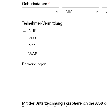
Geburtsdatum
*
N
*
-
N
r
.
Teilnehmer-Vermittlung
*
*
NHK
VKU
PGS
WAB
d
Bemerkungen
e
r
d
e
r
T
r
a
Mit der Unterzeichnung akzeptiere ich die AGB d
n