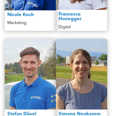
Francesca
Nicole Koch
Honegger
Marketing
Digital
Stefan Düsel
Simone Neukomm