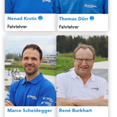
Nenad Krstic
Thomas Dürr
Fahrlehrer
Fahrlehrer
Marco Scheidegger
René Burkhart