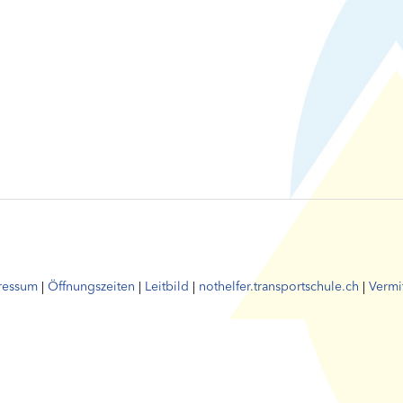
ressum
|
Öffnungszeiten
|
Leitbild
|
nothelfer.transportschule.ch
|
Vermit